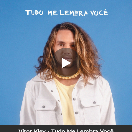
.
Tudo Me Lembra Você
You're all set!
02:56
Tudo Me Lembra Você
Vitor Kley - Tudo Me Lembra Você